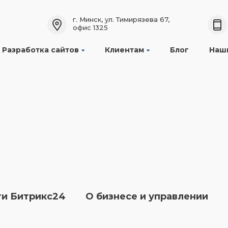
г. Минск, ул. Тимирязева 67,
офис 1325
лако
робка
Разработка сайтов
Клиентам
Блог
Наш
вый»
азин + CRM
дартный»
ый портал
альный»
прайз"
ти Битрикс24
О бизнесе и управлении