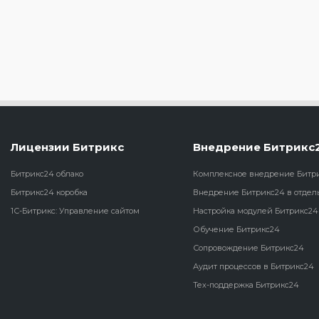
Лицензии Битрикс
Внедрение Битрикс
Битрикс24 облако
Комплексное внедрение Битр
Битрикс24 коробка
Внедрение Битрикс24 в отдел
1С-Битрикс: Управление сайтом
Настройка модулей Битрикс24
Обучение Битрикс24
Сопровождение Битрикс24
Аудит процессов в Битрикс24
Тех-поддержка Битрикс24